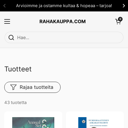
Siirry sisältöön
Arvioimme ja ostamme kultaa & hopeaa – tarjoa!
Avaa ostosko
0
Avaa valikko
Tuotteet
Rajaa tuotteita
43 tuotetta