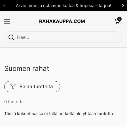
Siirry sisältöön
Arvioimme ja ostamme kultaa & hopeaa – tarjoa!
Avaa ostosko
0
Avaa valikko
Suomen rahat
Rajaa tuotteita
0 tuotetta
Tässä kokoelmassa ei tällä hetkellä ole yhtään tuotetta.